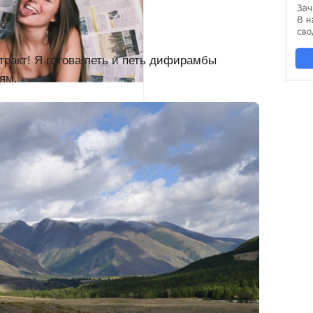
тракт! Я готова петь и петь дифирамбы
ям.