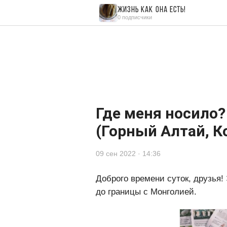
Жизнь как она есть!
0 подписчики
Читайте также
Комментарии
0
Где меня носило?
(Горный Алтай, К
09 сен 2022 · 14:36
Доброго времени суток, друзья!
до границы с Монголией.