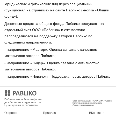
юридических и физических лиц через специальный
функционал на страницах на сайте Паблико (кнопка «Общий
фонд»).
Денежные средства общего фонда Паблико поступают на
отдельный счет ООО «Паблико» и ежемесячно
распределяются на поддержку авторов Паблико по
следующим направлениям:
- направление «Мастер». Оценка связана с качеством
материалов авторов Паблико;
- направление «Лидер». Оценка связана с активностью
материалов авторов Паблико;
- направление «Новичок». Поддержка новых авторов Паблико.
Мобильное приложение
Паблико - онлайн-платформа
Этот сайт защищён reCAPTCHA и Google
для блогеров и журналистов.
Политика конфиденциальности
Публикуйся и зарабатывай.
Условия использования
О проекте
Правила
ВКонтакте