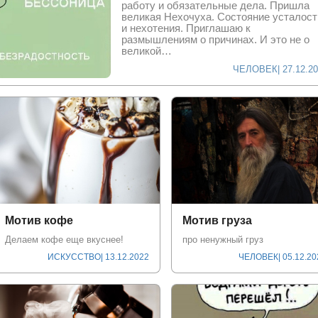
работу и обязательные дела. Пришла
великая Нехочуха. Состояние усталост
и нехотения. Приглашаю к
размышлениям о причинах. И это не о
великой…
ЧЕЛОВЕК
| 27.12.2
Мотив кофе
Мотив груза
Делаем кофе еще вкуснее!
пpo ненyжный гpyз
ИСКУССТВО
| 13.12.2022
ЧЕЛОВЕК
| 05.12.2