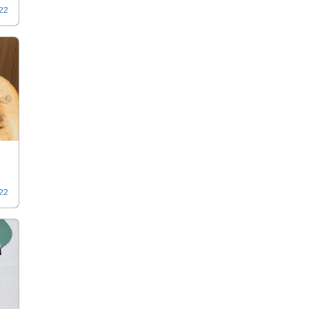
022
022