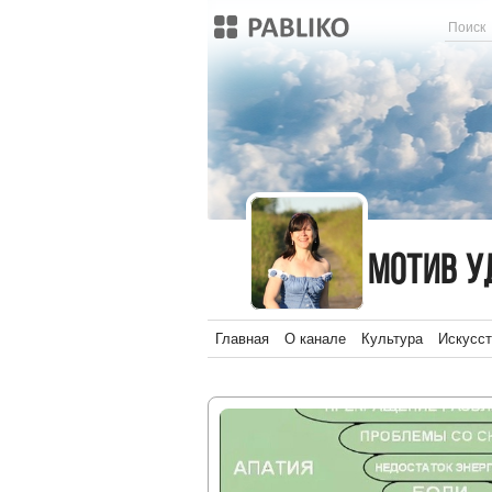
МОТИВ УДАЧный
МОТИВ 
Главная
О канале
Культура
Искусст