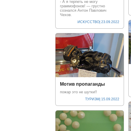
- А я терпеть не могу
граммофонов! — грустно
сознался Антон Павлович
Чехов.
ИСКУССТВО
| 23.09.2022
Мотив пропаганды
пожар это не шутки!!
ТУРИЗМ
| 15.09.2022