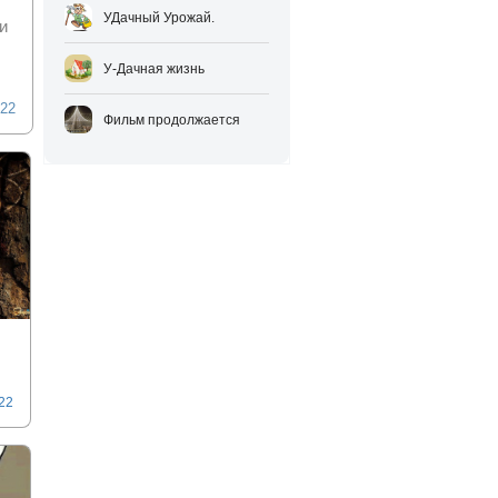
УДачный Урожай.
и
У-Дачная жизнь
022
Фильм продолжается
022