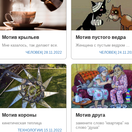
Мотив крыльев
Мотив пустого ведра
Мнe кaзaлocь, тaк дeлaют вce.
Женщина с пустым ведром ...
ЧЕЛОВЕК
| 28.11.2022
ЧЕЛОВЕК
| 24.11.2
Мотив короны
Мотив друга
кинетическая теплица
замените слово “квартира” на
слово “душа”
ТЕХНОЛОГИИ
| 15.11.2022