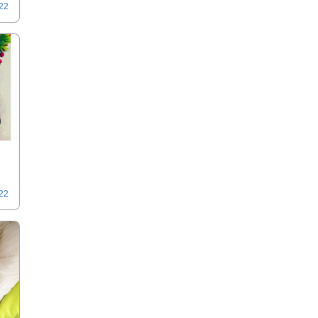
022
022