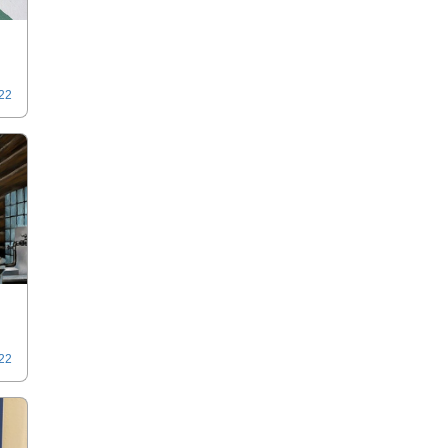
022
022