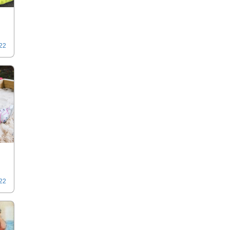
022
022