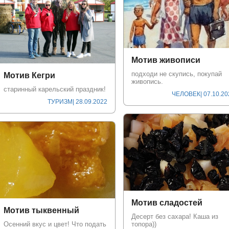
Мотив живописи
подходи не скупись, покупай
Мотив Кегри
живопись.
старинный карельский праздник!
ЧЕЛОВЕК
| 07.10.2
ТУРИЗМ
| 28.09.2022
Мотив сладостей
Мотив тыквенный
Десерт без сахара! Каша из
Осенний вкус и цвет! Что подать
топора))