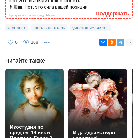
🙎🏻‍♂️: Это выглядит как слабость
👩🏼‍💼: Нет, это сила вашей позиции
Поддержать
Про донаты в общий фонд Паблико
карнавал
шарль де голль
уинстон черчилль
0
208
Читайте также
Изостудия по
средам: 18 век в
И да здравствует