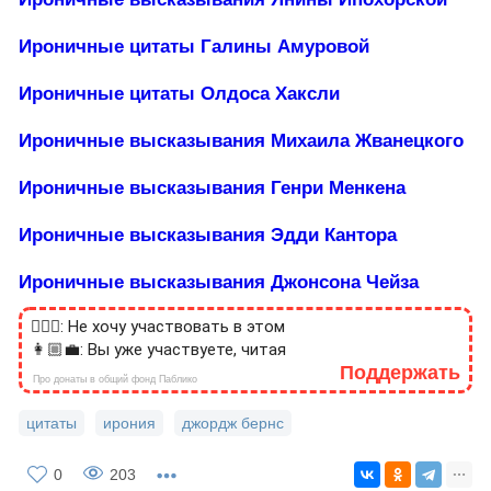
Ироничные цитаты Галины Амуровой
Ироничные цитаты Олдоса Хаксли
Ироничные высказывания Михаила Жванецкого
Ироничные высказывания Генри Менкена
Ироничные высказывания Эдди Кантора
Ироничные высказывания Джонсона Чейза
🙎🏻‍♂️: Не хочу участвовать в этом
👩🏼‍💼: Вы уже участвуете, читая
Поддержать
Про донаты в общий фонд Паблико
цитаты
ирония
джордж бернс
0
203