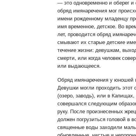
К выбору имени наши предки по
— это одновременно и оберег и 
обряд имянаречения мог происхо
имени рожденному младенцу про
имя временное, детское. Во вре
лет, проводится обряд имянареч
смывают их старые детские име
течение жизни: девушкам, выхо
смерти, или когда человек сове
или выдающееся.
Обряд имянаречения у юношей пр
Девушки могли проходить этот о
(озеро, заводь), или в Капищах
совершался следующим образом
руку. После произнесенных жрец
должен погрузиться головой в в
священные воды заходили малы