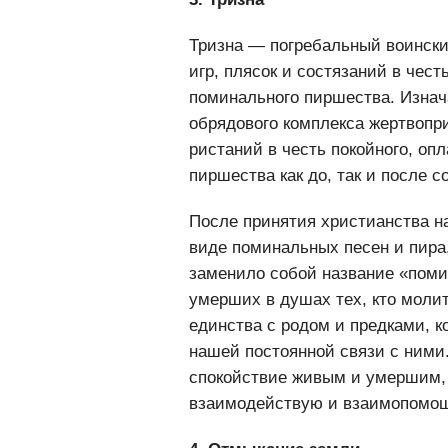
3. Тризна
Тризна — погребальный воинский
игр, плясок и состязаний в чест
поминального пиршества. Изнач
обрядового комплекса жертвопри
ристаний в честь покойного, оп
пиршества как до, так и после 
После принятия христианства н
виде поминальных песен и пира,
заменило собой название «поми
умерших в душах тех, кто молит
единства с родом и предками, к
нашей постоянной связи с ними
спокойствие живым и умершим, 
взаимодействую и взаимопомо