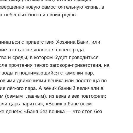
ные люди, готовые получить от жрецов
овершенно новую самостоятельную жизнь, в
х небесных богов и своих родов.
чинаться с приветствия Хозяина Бани, или
ие это так же является своего рода
тва и среды, в котором будет проводиться
ле прочтения такого заговора-приветствия, на
й воды и поднимающийся с каменки пар,
говыми движениями веника или полотенца по
ие лёгкого пара. А веник банный величали в
 (самым главным), из века в век повторяли:
оли царь парится»; «Веник в бане всем
же денег»; «Баня без веника — что стол без