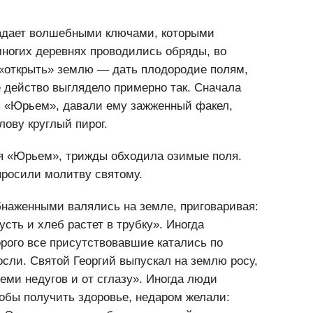
ладает волшебными ключами, которыми
ногих деревнях проводились обряды, во
 «открыть» землю — дать плодородие полям,
 действо выглядело примерно так. Сначала
я «Юрьем», давали ему зажженный факел,
лову круглый пирог.
я «Юрьем», трижды обходила озимые поля.
просили молитву святому.
наженными валялись на земле, приговаривая:
усть и хлеб растет в трубку». Иногда
рого все присутствовавшие катались по
сли. Святой Георгий выпускал на землю росу,
еми недугов и от сглазу». Иногда люди
обы получить здоровье, недаром желали: