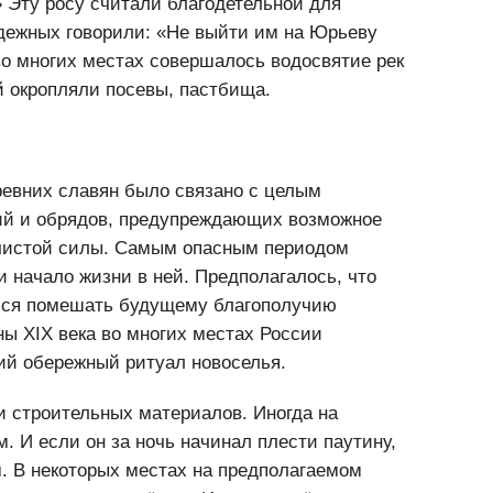
» Эту росу считали благодетельной для
дежных говорили: «Не выйти им на Юрьеву
во многих местах совершалось водосвятие рек
й окропляли посевы, пастбища.
ревних славян было связано с целым
ий и обрядов, предупреждающих возможное
ечистой силы. Самым опасным периодом
и начало жизни в ней. Предполагалось, что
ться помешать будущему благополучию
ы XIX века во многих местах России
ий обережный ритуал новоселья.
и строительных материалов. Иногда на
м. И если он за ночь начинал плести паутину,