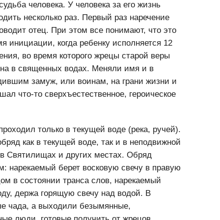
дходили очень серьёзно. Считалось, что имя
судьба человека. У человека за его жизнь
дить несколько раз. Первый раз наречение
водит отец. При этом все понимают, что это
мя инициации, когда ребенку исполняется 12
ения, во время которого жрецы старой веры
на в священных водах. Меняли имя и в
дившим замуж, или воинам, на грани жизни и
ршал что-то сверхъестественное, героическое
оходил только в тeкyщeй воде (peкa, ручей).
бряд как в тeкyщeй воде, так и в неподвижной
, в Святилищах и других местах. Обряд
: нарекаемый берет восковую свечу в правую
ом в состоянии транса слов, нарекаемый
оду, держа горящую свечу над водой. В
е чада, а выходили безымянные,