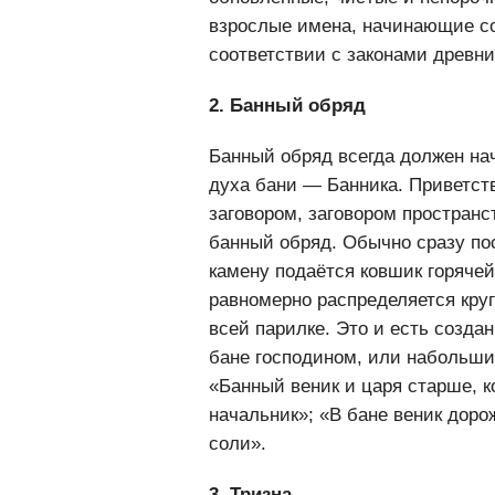
обновленные, чистые и непороч
взрослые имена, начинающие с
соответствии с законами древни
2. Банный обряд
Банный обряд всегда должен на
духа бани — Банника. Приветств
заговором, заговором пространс
банный обряд. Обычно сразу пос
камену подаётся ковшик горяче
равномерно распределяется кру
всей парилке. Это и есть создан
бане господином, или набольшим
«Банный веник и царя старше, к
начальник»; «В бане веник доро
соли».