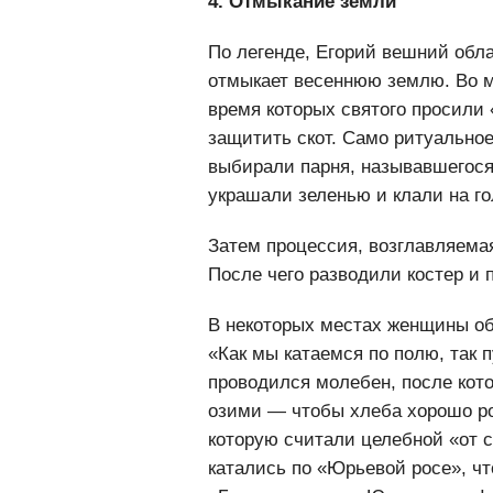
4. Отмыкание земли
По легенде, Егорий вешний об
отмыкает весеннюю землю. Во м
время которых святого просили
защитить скот. Само ритуальное
выбирали парня, называвшегос
украшали зеленью и клали на го
Затем процессия, возглавляема
После чего разводили костер и 
В некоторых местах женщины об
«Как мы катаемся по полю, так п
проводился молебен, после кото
озими — чтобы хлеба хорошо ро
которую считали целебной «от с
катались по «Юрьевой росе», чт