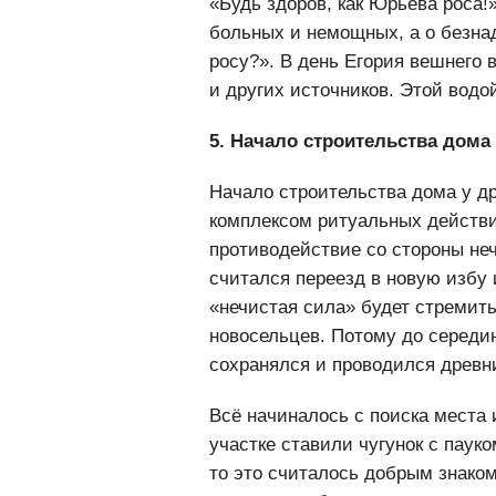
«Будь здоров, как Юрьева роса!
больных и немощных, а о безна
росу?». В день Егория вешнего 
и других источников. Этой водо
5. Начало строительства дома
Начало строительства дома у д
комплексом ритуальных действ
противодействие со стороны н
считался переезд в новую избу 
«нечистая сила» будет стреми
новосельцев. Потому до середин
сохранялся и проводился древн
Всё начиналось с поиска места 
участке ставили чугунок с пауко