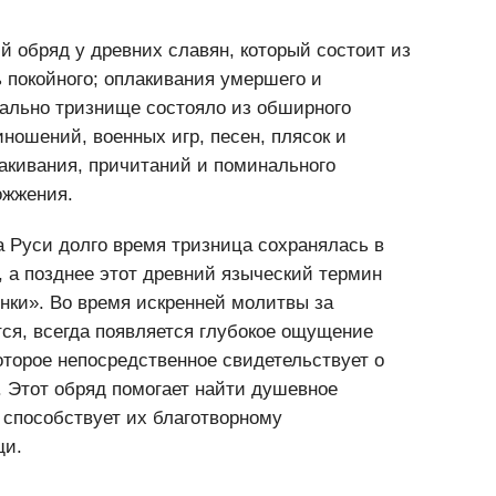
 обряд у древних славян, который состоит из
ь покойного; оплакивания умершего и
ально тризнище состояло из обширного
ношений, военных игр, песен, плясок и
лакивания, причитаний и поминального
сожжения.
а Руси долго время тризница сохранялась в
 а позднее этот древний языческий термин
нки». Во время искренней молитвы за
ся, всегда появляется глубокое ощущение
оторое непосредственное свидетельствует о
. Этот обряд помогает найти душевное
способствует их благотворному
щи.