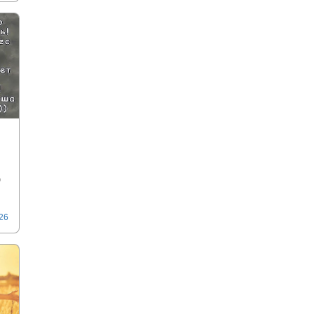
о
026