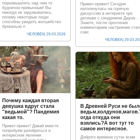
поразмышлять над чем то
Привет-привет! Сегодня
буднично-привычным! Вы
натолкнулась на горячую
никогда не задумывались,
дискуссию в интернете про
почему некоторые люди
детишек с синдромом Дауна...
способны увидеть волшебство
Знаете, после прочтения
буквально п
комментариев настроение стал
совс
ЧЕЛОВЕК
| 29.03.2026
ЧЕЛОВЕК
| 29.03.2
Почему каждая вторая
девушка вдруг стала
В Древней Руси не был
"ведьмой"? Пандемия
ведьм,колдунов,магов.
какая то.
огда откуда они
взялись?А вот тут то
Привет-привет! Давай вместе
самое интересное.
попробуем разобраться в
интересном явлении
Доброго времени суток всем
современной культуры —