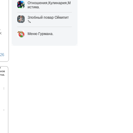
Отношения,Кулинария,М
истика.
Злобный повар Ойкипит
🔪
с
,
х
Меню Гурмана.
026