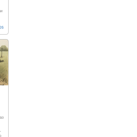
ши
026
аз
-
о