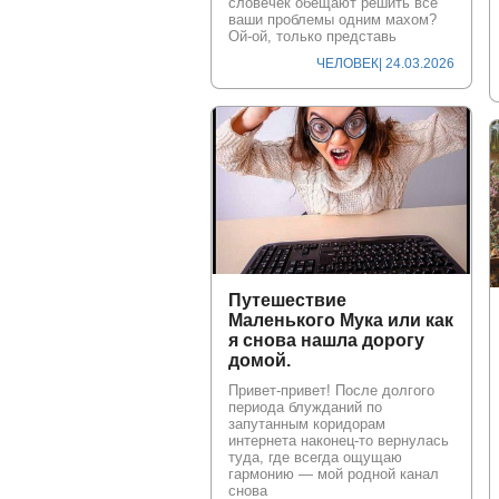
словечек обещают решить все
ваши проблемы одним махом?
Ой-ой, только представь
ЧЕЛОВЕК
| 24.03.2026
Путешествие
Маленького Мука или как
я снова нашла дорогу
домой.
Привет-привет! После долгого
периода блужданий по
запутанным коридорам
интернета наконец-то вернулась
туда, где всегда ощущаю
гармонию — мой родной канал
снова