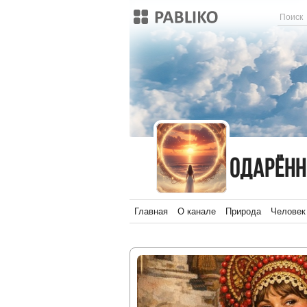
Одарённые небесами.
Одарённ
Главная
О канале
Природа
Человек