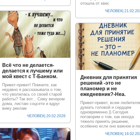
отошла от квес
ЧЕЛОВЕК
| 21.02.2
Всё что не делается-
делается к лучшему или
мой квест с Т-Банком.
Дневник для принятия
решений -это не
Привет-привет! Помните, как
планомер и не
недавно я рассказывала о том,
ежедневник?-Неа.
что уволилась со своей старой
работы? Так вот... Сижу вечером
Привет-привет, всем любителя
дома, листаю соцсети и вдруг
думать головой и сердцем
вижу реклам
одновременно.)) Сегодня
ЧЕЛОВЕК
| 20.02.2026
поговорим о том, как иногда
тяжело принять решение,
особенно если оно важное и по
ЧЕЛОВЕК
| 18.02.2