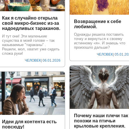
Как я случайно открыла
Возвращение к себе
свой микро-бизнес из-за
любимой.
надоедливых тараканов.
Однажды решила поставить
И тут они! Эти маленькие
точку и вернуться к своему
существа в моей голове – так
истинному «я». И знаешь что
называемые "тараканы" .
произошло дальше?
Решили, мол, хватит уже сидеть
сложа руки!
ЧЕЛОВЕК
| 05.01.2
ЧЕЛОВЕК
| 06.01.2026
Почему наши плечи так
похожи на птичьи
Идеи для контента есть
крыловые крепления.
повсюду!