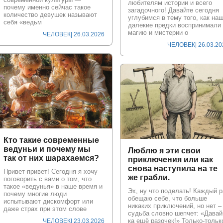
любителям истории и всего
почему именно сейчас такое
загадочного! Давайте сегодня
количество девушек называют
углубимся в тему того, как на
себя «ведьм
далекие предки воспринимали
магию и мистерии о
ЧЕЛОВЕК
| 26.03.2026
ЧЕЛОВЕК
| 26.03.2
Кто такие современные
ведуньи и почему мы
Люблю я эти свои
так от них шарахаемся?
приключения или как
снова наступила на те
Привет-привет! Сегодня я хочу
же грабли.
поговорить с вами о том, что
такое «ведунья» в наше время и
Эх, ну что поделать! Каждый р
почему многие люди
обещаю себе, что больше
испытывают дискомфорт или
никаких приключений, но нет –
даже страх при этом слове
судьба словно шепчет: «Давай
ка ещё разочек!» Только-тольк
ЧЕЛОВЕК
| 23.03.2026