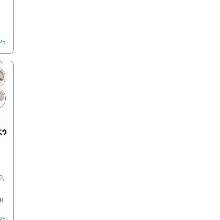
025
й,
и
025