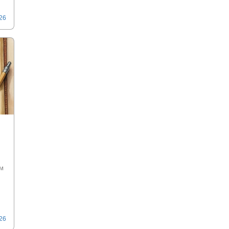
026
м
026