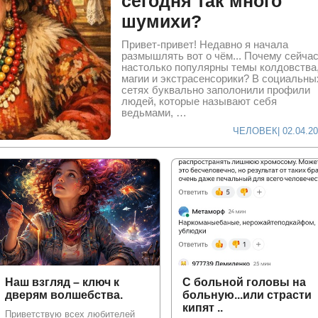
сегодня так много
шумихи?
Привет-привет! Недавно я начала
размышлять вот о чём... Почему сейча
настолько популярны темы колдовства
магии и экстрасенсорики? В социальны
сетях буквально заполонили профили
людей, которые называют себя
ведьмами, …
ЧЕЛОВЕК
| 02.04.2
Наш взгляд – ключ к
С больной головы на
дверям волшебства.
больную...или страсти
кипят ..
Приветствую всех любителей