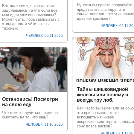
Ну хотя бы просто попробуйте
Вот вы знаете, я иногда тоже
представить... а вдруг эти
задумываюсь - а что если все
самые лопатки - остатки наших
мои идеи уже использованы?
древних крыльев?
Может быть, пора завязывать с
этим делом и уйти в тень
ЧЕЛОВЕК
| 06.11.2
тихонько .
ЧЕЛОВЕК
| 05.11.2025
Тайны шишковидной
железы или почему я
Остановись! Посмотри
всегда тру лоб.
на свою еду
Как часто вы замечали за собо
Что может случиться, если не
что при попытке что-то
смотреть на то, что ешь?
вспомнить начинаем
непроизвольно тереть пальцам
ЧЕЛОВЕК
| 31.10.2025
зону возле висков?
ЧЕЛОВЕК
| 01.11.2