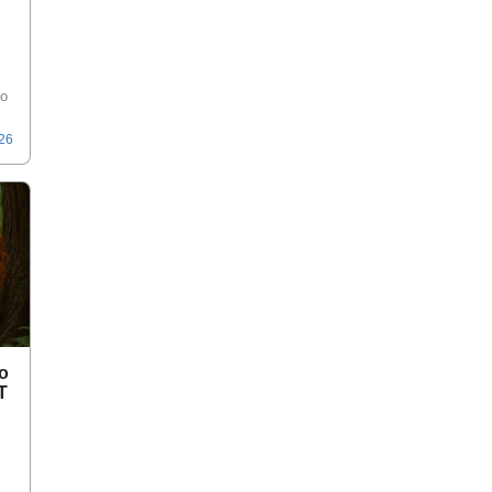
о
026
о
Т