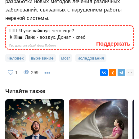
разработки новых методов лечения различных
заболеваний, связанных с нарушением работы
нервной системы.
🙎🏻‍♂️: Я уже лайкнул, чего еще?
👩🏼‍💼: Лайк - воздух. Донат - хлеб
Поддержать
Про донаты в общий фонд Паблико
человек
выживание
мозг
иследования
1
299
Читайте также