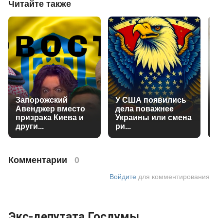
Читайте также
Запорожский
У США появились
Авенджер вместо
дела поважнее
призрака Киева и
Украины или смена
други...
ри...
Комментарии
0
Войдите
для комментирования
Экс-депутата Госдумы