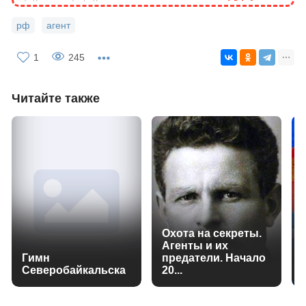
рф
агент
1
245
Читайте также
Охота на секреты.
Агенты и их
Гимн
предатели. Начало
Северобайкальска
20...
и