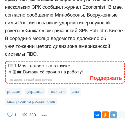
нескольких ЗРК сообщил журнал Economist. В мае,
согласно сообщению Минобороны, Вооруженные
силы России поразили ударом гиперзвуковой
ракеты «Кинжал» американский ЗРК Patriot в Киеве.
В середине месяца ведомство доложило об
уничтожении целого дивизиона американской
системы ПВО.
🙎🏻‍♂️: Моя щедрость в отпуске
👩🏼‍💼: Вызови её срочно на работу!
Поддержать
Про донаты в общий фонд Паблико
россия
украина
новости
сша
сша украина россия киев
1
259