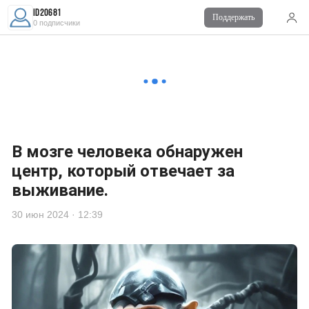
id20681
Поддержать
Читайте также
0 подписчики
Комментарии
0
Войдите
для комментирования
В мозге человека обнаружен
центр, который отвечает за
выживание.
30 июн 2024 · 12:39