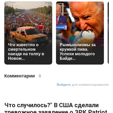
Что известно о
Размышлизмы за
смертельном
кружкой пива.
наезде на толпу в
Успехи молодого
Новом...
Байде...
Комментарии
0
Войдите
для комментирования
Что случилось?" В США сделали
тревожное заявление о ЗРК Patriot