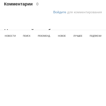
Комментарии
0
Войдите
для комментирования
Надежный заработок в интернете
НОВОСТИ
ПОИСК
РЕКОМЕНД.
НОВОЕ
ЛУЧШЕЕ
ПОДПИСКИ
через банк: как избежать обмана и
заработать
07 июл 2024 · 21:44