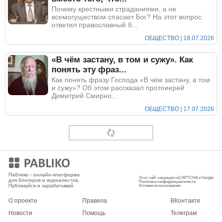
Почему крестными страданиями, а не
всемогуществом спасает Бог? На этот вопрос
ответил православный б...
ОБЩЕСТВО | 18.07.2026
«В чём застану, в том и сужу». Как
понять эту фраз...
Как понять фразу Господа «В чём застану, в том
и сужу»? Об этом рассказал протоиерей
Димитрий Смирно...
ОБЩЕСТВО | 17.07.2026
Как правильно исповедоваться?
Объясняет священник
«После исповеди у разных батюшек испытываю
разные чувства — радость, лёгкость или
пустоту, как будто...
ОБЩЕСТВО | 16.07.2026
Можно ли православному
христианину верить в примет...
Каких только примет не существует в народе —