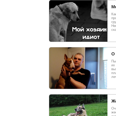
Мо
Ка
пр
гр
Не
ск
О 
Пы
их
вы
пл
ле
Же
Оч
же