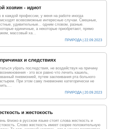
й хозяин - идиот
к в каждой профессии, у меня на работе иногда
оисходят всевозможные интересные случаи. Смешные,
устные, удивительные... одним словом, разные.
которые единичные, а некоторые приобретают, прямо
ажем, массовый ха…
ПРИРОДА | 22.09.2023
причинах и следствиях
таться убрать последствия, не воздействуя на причину
 возникновения - это все равно что лечить кашель,
званный пневмонией, путем заклеивания рта больного
астырем. При этом саму пневмонию категорически не
чить.…
ПРИРОДА | 20.09.2023
сткость и жестокость
ень близко в русском языке стоят слова жесткость и
стокость. Слово жесткость имеет скорее положительную