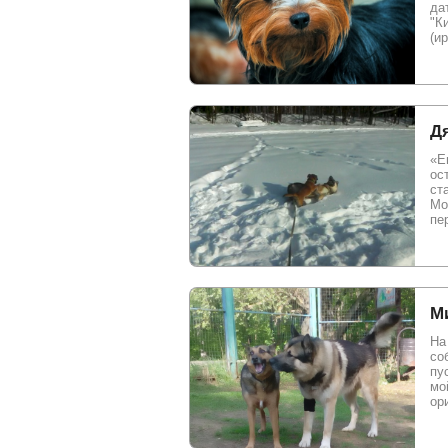
да
"К
(и
Дя
«Е
ос
ст
Мо
пер
М
На
со
пу
мо
ор