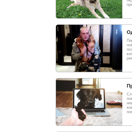
ок
пр
О
Пе
по
по
вз
ре
П
Сл
по
не
ко
по