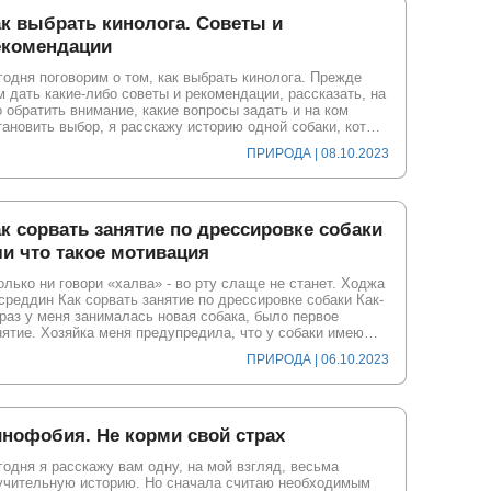
к выбрать кинолога. Советы и
екомендации
годня поговорим о том, как выбрать кинолога. Прежде
м дать какие-либо советы и рекомендации, рассказать, на
о обратить внимание, какие вопросы задать и на ком
тановить выбор, я расскажу историю одной собаки, кот…
ПРИРОДА | 08.10.2023
к сорвать занятие по дрессировке собаки
и что такое мотивация
олько ни говори «халва» - во рту слаще не станет. Ходжа
среддин Как сорвать занятие по дрессировке собаки Как-
 раз у меня занималась новая собака, было первое
нятие. Хозяйка меня предупредила, что у собаки имею…
ПРИРОДА | 06.10.2023
инофобия. Не корми свой страх
годня я расскажу вам одну, на мой взгляд, весьма
учительную историю. Но сначала считаю необходимым