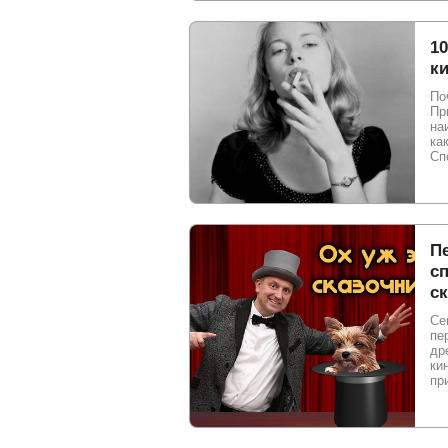
10
ки
По
Пр
на
ка
Сп
П
с
с
Се
пе
др
ки
пр