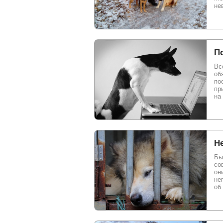
не
П
Вс
об
по
пр
на
Не
Бы
со
он
не
об