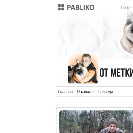
От метки к метке
От метк
Главная
О канале
Природа