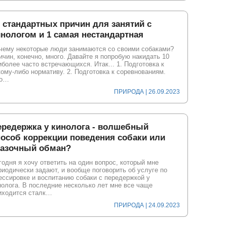
 стандартных причин для занятий с
нологом и 1 самая нестандартная
чему некоторые люди занимаются со своими собаками?
ичин, конечно, много. Давайте я попробую накидать 10
иболее часто встречающихся. Итак... 1. Подготовка к
кому-либо нормативу. 2. Подготовка к соревнованиям.
о…
ПРИРОДА | 26.09.2023
ередержка у кинолога - волшебный
пособ коррекции поведения собаки или
казочный обман?
годня я хочу ответить на один вопрос, который мне
риодически задают, и вообще поговорить об услуге по
ессировке и воспитанию собаки с передержкой у
нолога. В последние несколько лет мне все чаще
иходится сталк…
ПРИРОДА | 24.09.2023