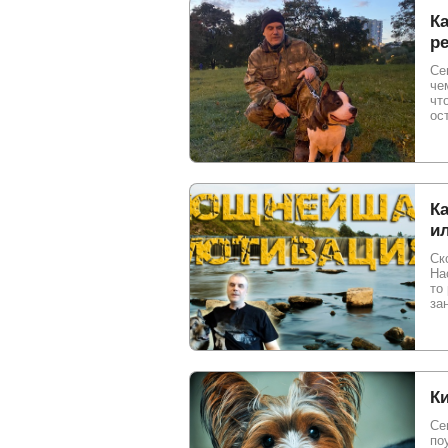
Ка
р
Се
че
чт
ос
Ка
ил
Ск
На
то
за
К
Се
по