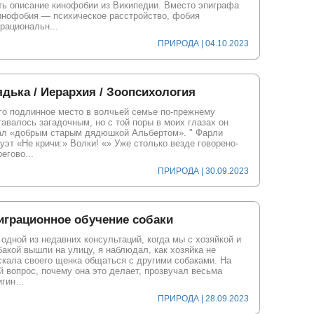
ть описание кинофобии из Википедии. Вместо эпиграфа
инофобия — психическое расстройство, фобия
ррациональн...
ПРИРОДА | 04.10.2023
дька / Иерархия / Зоопсихология
го подлинное место в волчьей семье по-прежнему
тавалось загадочным, но с той поры в моих глазах он
ал «добрым старым дядюшкой Альбертом». " Фарли
уэт «Не кричи:» Волки! «» Уже столько везде говорено-
егово...
ПРИРОДА | 30.09.2023
играционное обучение собаки
 одной из недавних консультаций, когда мы с хозяйкой и
бакой вышли на улицу, я наблюдал, как хозяйка не
скала своего щенка общаться с другими собаками. На
й вопрос, почему она это делает, прозвучал весьма
игин…
ПРИРОДА | 28.09.2023