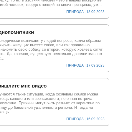
раску. То есть жесткий человек - это в нашем восприятии
ямой человек, твердо стоящий на своих принципах, ум…
ПРИРОДА | 18.09.2023
днопометники
риодически возникают у людей вопросы, каким образом
мирить живущих вместе собак, или как правильно
знакомить свою собаку со второй, которую хозяева хотят
ять. Да, конечно, существует несколько дополнительных
к…
ПРИРОДА | 17.09.2023
ришлите мне видео
учаются такие ситуации, когда хозяевам собаки нужна
мощь кинолога или зоопсихолога, но очная встреча
возможна. Причины могут быть разные: от карантина по
виду до банальной удаленности региона. И тогда на
мощь …
ПРИРОДА | 16.09.2023