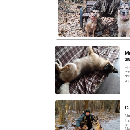
Ми
з
«Н
со
по
из
С
Ма
На
ок
Мо