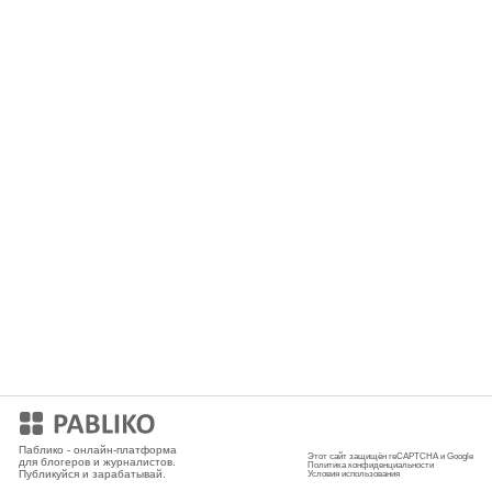
Мобильное приложение
Паблико - онлайн-платформа
Этот сайт защищён reCAPTCHA и Google
для блогеров и журналистов.
Политика конфиденциальности
Публикуйся и зарабатывай.
Условия использования