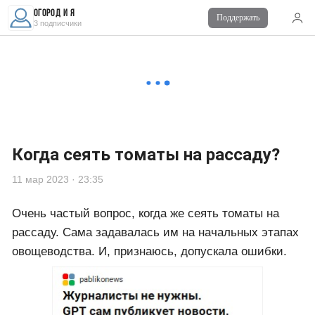
Огород и я
Поддержать
Комментарии
1
3 подписчики
Войдите
для комментирования
■ id14436
24 мар 2023 в 12:08
Ммм.. Ягодки, ждём нового урожая:))
Когда сеять томаты на рассаду?
11 мар 2023 · 23:35
Очень частый вопрос, когда же сеять томаты на
рассаду. Сама задавалась им на начальных этапах
овощеводства. И, признаюсь, допускала ошибки.