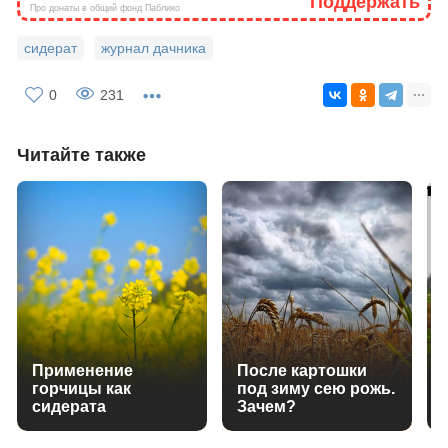
Поддержать
Про донаты в общий фонд Паблико
сидерат
журнал дачника
0
231
Читайте также
Применение
После картошки
горчицы как
под зиму сею рожь.
сидерата
Зачем?