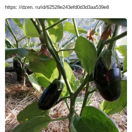
https: //dzen. ru/id/62528e243efd0d3d3aa539e8