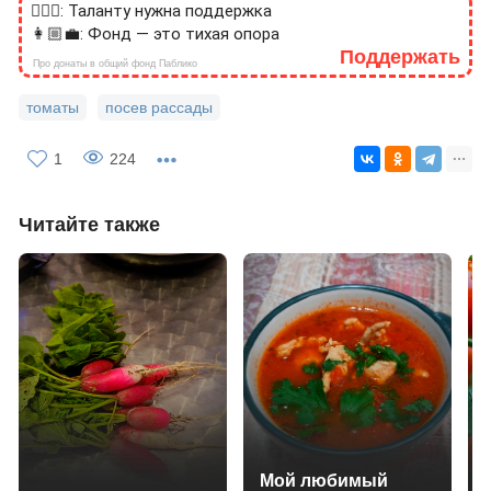
🙎🏻‍♂️: Таланту нужна поддержка
👩🏼‍💼: Фонд — это тихая опора
Поддержать
Про донаты в общий фонд Паблико
томаты
посев рассады
1
224
Читайте также
Мой любимый