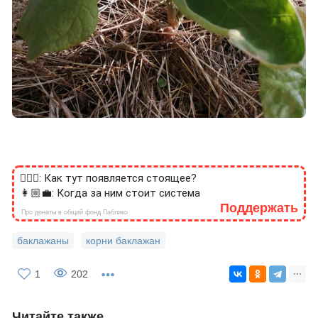
🙎🏻‍♂️: Как тут появляется стоящее?
👩🏼‍💼: Когда за ним стоит система
Поддержать
Про донаты в общий фонд Паблико
баклажаны
корни баклажан
1
202
Читайте также