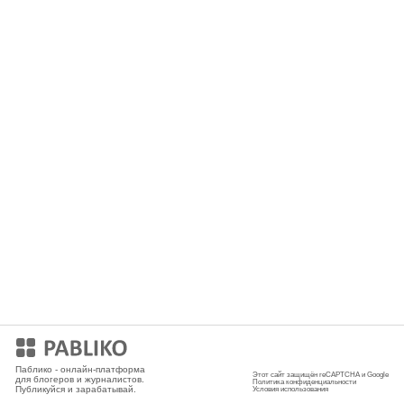
Мобильное приложение
Паблико - онлайн-платформа
Этот сайт защищён reCAPTCHA и Google
для блогеров и журналистов.
Политика конфиденциальности
Публикуйся и зарабатывай.
Условия использования