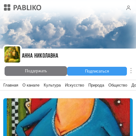
Анна Николавна
Анна Николавна
Поддержать
Подписаться
Главная
О канале
Культура
Искусство
Природа
Общество
Д