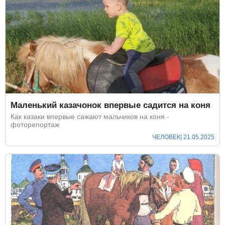
Маленький казачонок впервые садится на коня
Как казаки впервые сажают мальчиков на коня -
фоторепортаж
ЧЕЛОВЕК
| 21.05.2025