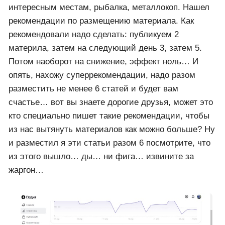
по времени, ну приблизительно, ставил картинки, а
не стоп-кадр, делал описание с ключами через
вордстат и ключи в заголовок и теги, эффект
ноль… писал в поддержку, ну все писали думаю,
про это можно не говорить… В феврале внезапно
выстрелила одно видео, причем короткое, немое,
просто с музыкой и как-то показы-просмотры стали
появляться. Прошло буквально две три недели и
все заглохло заново… начал опять читать, искать
исследовать, а то скоро лето, а там мне некогда
сидеть за компьютером, путешествия по
интересным местам, рыбалка, металлокоп. Нашел
рекомендации по размещению материала. Как
рекомендовали надо сделать: публикуем 2
материла, затем на следующий день 3, затем 5.
Потом наоборот на снижение, эффект ноль… И