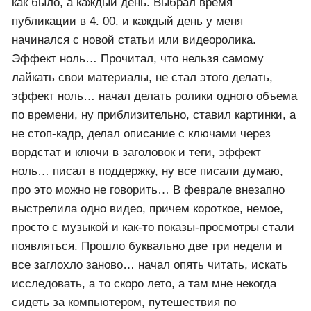
Дзена. Как говорится и чем я его только не
пробовал… Все попытки безуспешны. Чего только
не предпринимал, осталось только обратиться к
шаманам, колдунам Вуду или еще к кому-то, но их
сам боюсь. Хотя некоторое время даже не пытался
бороться, теплилась надежда, что все наладится,
все вернется пусть не в полном объеме, но все
же… однако надежды фактически исчезли и стал
предпринимать разные шаги по возвращению
внимания алгоритма к моему каналу. Первое, что
сделал стал размещать материалы не через день
как было, а каждый день. Выбрал время
публикации в 4. 00. и каждый день у меня
начинался с новой статьи или видеоролика.
Эффект ноль… Прочитал, что нельзя самому
лайкать свои материалы, не стал этого делать,
эффект ноль… начал делать ролики одного объема