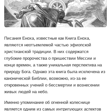
является одной из самых древних в мире, но и
проливает свет на загадочные корни веры. Согласно
преданию, автором книги является не кто иной, как
Енох, библейский патриарх и прадед Ноя,
построившего ковчег перед Великим потопом.
Писания Еноха, изложенные в Евангелии Гаримы,
уходят своими корнями глубоко в историю
человечества. Он повествует о своей судьбоносной
встрече в 12-летнем возрасте, когда на деревню
опустилась огненная колесница, посланная с небес.
Ангелы, спустившиеся из нее, вознесли молодого
Еноха в рай, где он обрел понимание и знания,
которые позже изложил в своих трудах.