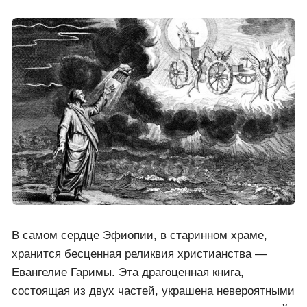
■ Lira - Vision
08 май 2024 в 18:15
Удачи вам ....
■ ГЕОМИР
08 май 2024 в 21:09
Спасибо, удачи тут мало, дзен сам не хочет
нормально работать с нами, чего добивается не
известно...
■ Lira - Vision
08 май 2024 в 21:53
Чего? Денег дармовых хочет ...
▼ Показать ответы (1)
Развернуть комментарии
Контакты с пришельцами описаны
давно в Библии. Евангелие Гаримы: