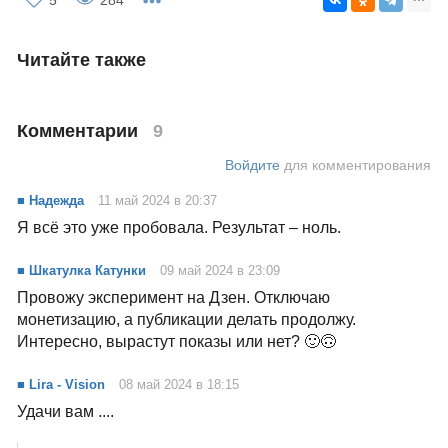
🙎🏻‍♂️: Все фонды - это развод
👩🏼‍💼: Наш - концентрат доброты
Поддержать
Про донаты в общий фонд Паблико
дзен
дзен заработок
дзен-канал
дзен монетизация
5
284
Читайте также