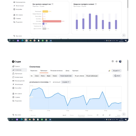
опять, нахожу суперрекомендации, надо разом
разместить не менее 6 статей и будет вам
счастье… вот вы знаете дорогие друзья, может это
кто специально пишет такие рекомендации, чтобы
из нас вытянуть материалов как можно больше? Ну
и разместил я эти статьи разом 6 посмотрите, что
из этого вышло… ды… ни фига… извините за
жаргон…