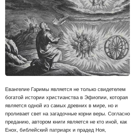
хранится бесценная реликвия христианства —
Евангелие Гаримы. Эта драгоценная книга,
состоящая из двух частей, украшена невероятными
иллюстрациями и восходит к шестому веку нашей
эры, что делает ее одной из самых ранних и
наиболее полных Библий в мире.