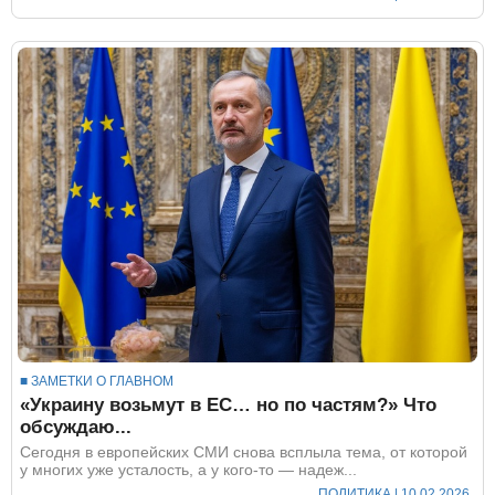
■ ЗАМЕТКИ О ГЛАВНОМ
«Украину возьмут в ЕС… но по частям?» Что
обсуждаю...
Сегодня в европейских СМИ снова всплыла тема, от которой
у многих уже усталость, а у кого-то — надеж...
ПОЛИТИКА
| 10.02.2026