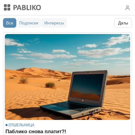
Все
Подписки
Интересы
Даты
всё
месяц
неделя
день
■ ОТШЕЛЬНИЦА
Паблико снова платит?!