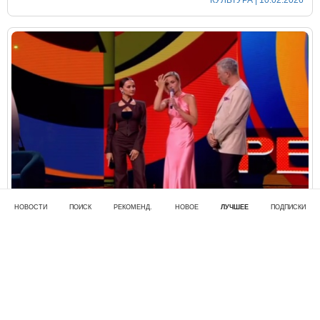
КУЛЬТУРА
| 10.02.2026
НОВОСТИ
ПОИСК
РЕКОМЕНД.
НОВОЕ
ЛУЧШЕЕ
ПОДПИСКИ
■ МАКСИМ, НО НЕ ПЕВИЦА.
"Достояние республики". Выпуск с Полиной
Гагариной...
Друзья!!! Решил я всё-таки посмотреть в субботу уже
постфактум «Достояние республики» с Полиной Гага...