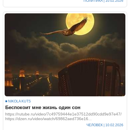
ПОЛИТИКА
| 10.02.2026
■ NIKOLA KUTS
Беспокоит мне жизнь один сон
https://rutube.ru/video/7c49759444e1e37512dd90cdd9e97e47/
https://dzen.ru/video/watch/69862aed736e16...
ЧЕЛОВЕК
| 10.02.2026