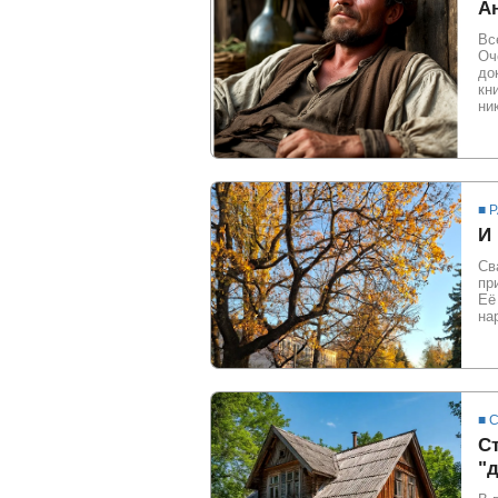
Ан
Вс
Оч
до
кн
ни
■ 
И
Св
пр
Её
на
■ 
С
"