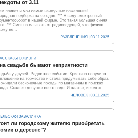
екдоты от 3.11
ем привет и мои самые наилучшие пожелания!
ередная подборка на сегодня: *** Я веду электронный
кументооборот в нашей фирме. Это такая большая синяя
ига. *** Смешно слышать от радиоведущей, что физика
кому не…
РАЗВЛЕЧЕНИЯ
| 03.11.2025
РАССКАЗЫ О ЖИЗНИ
 на свадьбе бывают неприятности
адьба у друзей. Радостное событие. Кристина получила
иглашение на торжество и стала придумывать себе образ.
 ожидали бесконечные походы по магазинам в поисках
ряда. Сколько девушке всего надо! И платье, и колгот…
ЧЕЛОВЕК
| 03.11.2025
СЕЛЬСКАЯ ЗАВАЛИНКА
тоит ли городскому жителю приобретать
домик в деревне"?