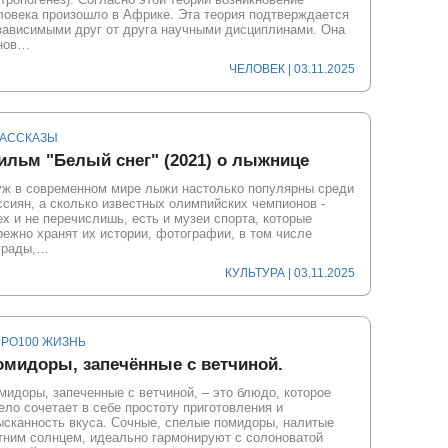
ловека произошло в Африке. Эта теория подтверждается
зависимыми друг от друга научными дисциплинами. Она
нов…
ЧЕЛОВЕК
| 03.11.2025
РАССКАЗЫ
ильм "Белый снег" (2021) о лыжнице
уж в современном мире лыжи настолько популярны среди
ссиян, а сколько известных олимпийских чемпионов -
ех и не перечислишь, есть и музеи спорта, которые
режно хранят их истории, фотографии, в том числе
грады,…
КУЛЬТУРА
| 03.11.2025
ПРО100 ЖИЗНЬ
омидоры, запечённые с ветчиной.
мидоры, запеченные с ветчиной, – это блюдо, которое
ело сочетает в себе простоту приготовления и
ысканность вкуса. Сочные, спелые помидоры, налитые
тним солнцем, идеально гармонируют с солоноватой