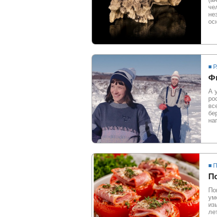
че
не
ос
■ 
Ф
А 
ро
вс
бе
на
■ 
П
По
ум
из
ле