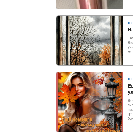
■ 
Н
Те
Лю
уж
же
■ L
Ещ
ул
До
вч
пр
гря
бо