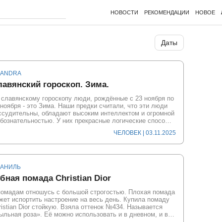
НОВОСТИ
РЕКОМЕНДАЦИИ
НОВОЕ
Даты
SANDRA
авянский гороскоп. Зима.
 славянскому гороскопу люди, рождённые с 23 ноября по
 ноября - это Зима. Наши предки считали, что эти люди
ссудительны, обладают высоким интеллектом и огромной
бознательностью. У них прекрасные логические спосо…
ЧЕЛОВЕК
| 03.11.2025
ВАНИЛЬ
бная помада Christian Dior
помадам отношусь с большой строгостью. Плохая помада
жет испортить настроение на весь день. Купила помаду
ristian Dior стойкую. Взяла оттенок №434. Называется
ыльная роза». Её можно использовать и в дневном, и в…