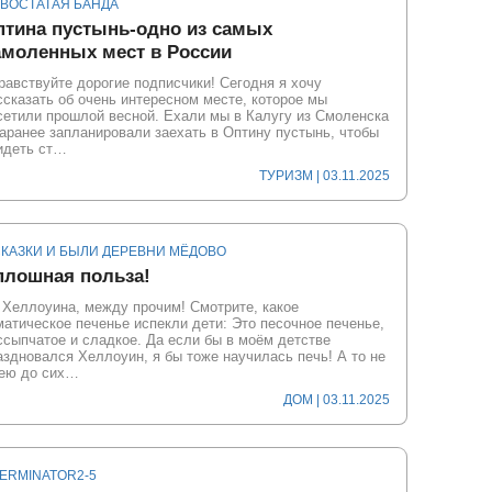
ХВОСТАТАЯ БАНДА
птина пустынь-одно из самых
амоленных мест в России
равствуйте дорогие подписчики! Сегодня я хочу
ссказать об очень интересном месте, которое мы
сетили прошлой весной. Ехали мы в Калугу из Смоленска
заранее запланировали заехать в Оптину пустынь, чтобы
идеть ст…
ТУРИЗМ
| 03.11.2025
СКАЗКИ И БЫЛИ ДЕРЕВНИ МЁДОВО
плошная польза!
 Хеллоуина, между прочим! Смотрите, какое
матическое печенье испекли дети: Это песочное печенье,
ссыпчатое и сладкое. Да если бы в моём детстве
аздновался Хеллоуин, я бы тоже научилась печь! А то не
ею до сих…
ДОМ
| 03.11.2025
TERMINATOR2-5