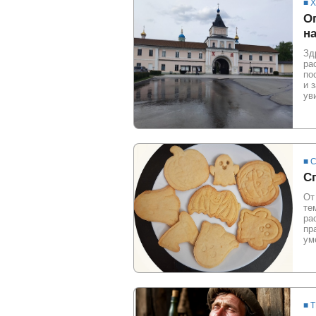
■ 
О
н
Зд
ра
по
и 
ув
■ 
С
От
те
ра
пр
ум
■ 