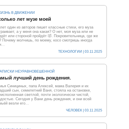
ЖИЗНЬ В ДВИЖЕНИИ
колько лет музе моей
 лет один из авторов пишет классные стихи, его муза
траивает, а у меня она какая? О нет, моя муза или не
идёт или стороной пройдёт 🤣. Покровительница, где же
? Почему молчишь, по моему, косо смотришь иногда
и…
ТЕХНОЛОГИИ
| 03.11.2025
ЗАПИСКИ НЕУРАВНОВЕШЕННОЙ
амый лучший день рождения.
мья Синициных, папа Алексей, мама Валерия и их
адший сын, семилетний Ваня, стояла на остановке,
еисполненная светлой, почти экологически чистой,
рдостью. Сегодня у Вани день рождения, и они всей
мьёй везли его…
ЧЕЛОВЕК
| 03.11.2025