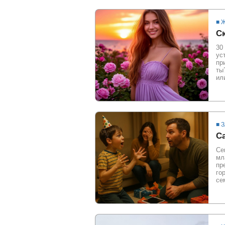
■ 
С
30
ус
пр
ты
ил
■ 
С
Се
мл
пр
го
се