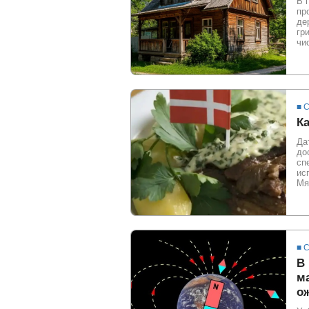
В 
пр
де
гр
чи
■ 
Ка
Да
до
сп
ис
Мя
■ 
В
м
о