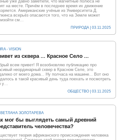
ёные уже давно заметили, что магнитные полюса не
оят на месте. Причём в последнее время их движение
коряется. Американские учёные из Университета Д.
пкинса всерьёз опасаются того, что на Земле может
оизойти см…
ПРИРОДА
| 03.11.2025
IRA - VISION
ивет из сквера ... Красное Село ...
брый всем привет! Я возобновляю публикацию про
асивый неординарный сквер в Красном Селе, это
далеко от моего дома... Ну полчаса на машине... Вот оно
удалось в такой красивый день туда поехать и посмотреть
и у…
ОБЩЕСТВО
| 03.11.2025
СВЕТЛАНА ЗОЛОТАРЕВА
ак мог бы выглядеть самый древний
редставитель человечества?
ществует теория африканского происхождения человека
нтропогенез). Согласно этой теории возникновение