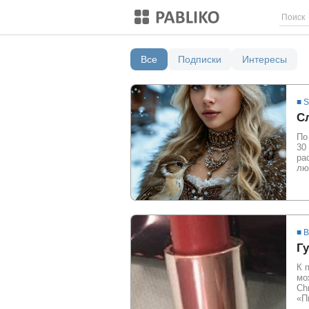
Все
Подписки
Интересы
всё
месяц
неделя
день
■ 
Сл
По
30
ра
лю
■ 
Гу
К 
мо
Ch
«П