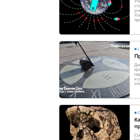
Уч
ст
ус
Хо
пр
■ L
Пр
До
кр
не
и 
эт
■ 
К
п
Су
(а