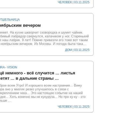
ЧЕЛОВЕК
| 03.11.2025
ОТШЕЛЬНИЦА
оябрьским вечером
мнеет. На кухне шкворчит сковородка и шумит чайник.
бимый лабрадор свернулся, калачиком у ног. Старенький
е наш лабрик. 9 лет! Помню привезли его тоже вот таким
 ноябрьским вечером. Из Москвы. И погода была така…
ДОМ
| 03.11.2025
IRA - VISION
ё немного - всё случится ... листья
етят ... в дальние страны ...
брое всем Утро! И хорошего всем настроения... Вижу
ера оно у многих резко улучшилось в сзязи с
икреплением чека... Это настоящее событие на нашей
дке... Хоть конечно мы не кукуруза... Но про ку-ку - это
льше …
ЧЕЛОВЕК
| 03.11.2025