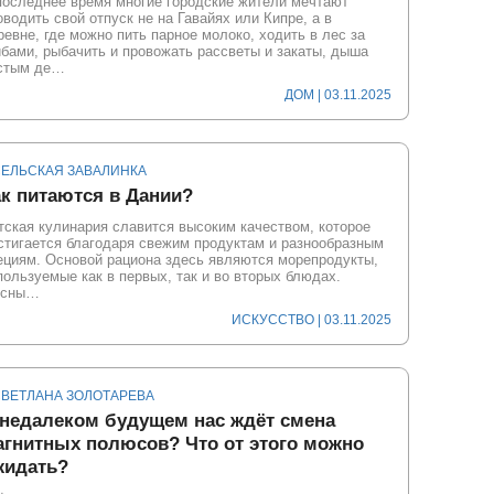
последнее время многие городские жители мечтают
оводить свой отпуск не на Гавайях или Кипре, а в
ревне, где можно пить парное молоко, ходить в лес за
ибами, рыбачить и провожать рассветы и закаты, дыша
стым де…
ДОМ
| 03.11.2025
СЕЛЬСКАЯ ЗАВАЛИНКА
к питаются в Дании?
тская кулинария славится высоким качеством, которое
стигается благодаря свежим продуктам и разнообразным
ециям. Основой рациона здесь являются морепродукты,
пользуемые как в первых, так и во вторых блюдах.
сны…
ИСКУССТВО
| 03.11.2025
СВЕТЛАНА ЗОЛОТАРЕВА
 недалеком будущем нас ждёт смена
агнитных полюсов? Что от этого можно
жидать?