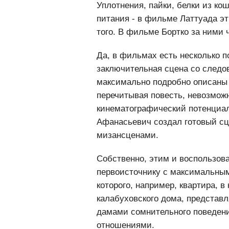
Ведь «Собачье сердце» - это, во
Уплотнения, пайки, белки из ко
питания - в фильме Латтуада э
того. В фильме Бортко за ними 
Да, в фильмах есть несколько по
заключительная сцена со следо
максимально подробно описаны 
перечитывая повесть, невозмож
кинематографический потенциал
Афанасьевич создал готовый сц
мизансценами.
Собственно, этим и воспользов
первоисточнику с максимальным
которого, например, квартира, в
калабуховского дома, представл
дамами сомнительного поведен