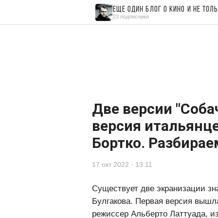
Еще один блог о кино и не тол
23 подписчики
Читайте также
Комментарии
0
Две версии "Соба
версия итальянц
Бортко. Разбирае
17 окт 2022 · 13:11
Существует две экранизации з
Булгакова. Первая версия вышла