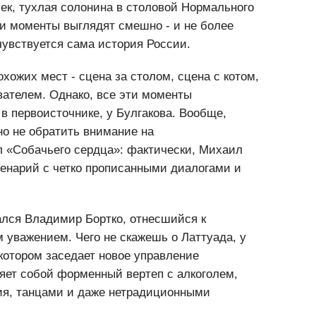
 многом, повесть о голоде, о бедности.
шек, тухлая солонина в столовой Нормального
ти моменты выглядят смешно - и не более
чувствуется сама история России.
хожих мест - сцена за столом, сцена с котом,
вателем. Однако, все эти моменты
в первоисточнике, у Булгакова. Вообще,
но не обратить внимание на
 «Собачьего сердца»: фактически, Михаил
енарий с четко прописанными диалогами и
ался Владимир Бортко, отнесшийся к
 уважением. Чего не скажешь о Латтуада, у
 котором заседает новое управление
яет собой форменный вертеп с алкоголем,
ия, танцами и даже нетрадиционными