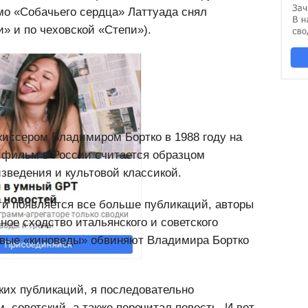
звестный своей огромной любовью к русской
мо «Собачьего сердца» Латтуада снял
» и по чеховской «Степи»).
жиссером Владимиром Бортко в 1988 году на
 фильм в России считается образцом
зведения и культовой классикой.
ти появляется все больше публикаций, авторы
ное сходство итальянского и советского
ивые «киноведы» обвиняют Владимира Бортко
ких публикаций, я последовательно