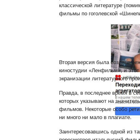
режиссер Альберто Латтуада, и
классической литературе (поми
фильмы по гоголевской «Шинели
Вторая версия была создана ре
киностудии «Ленфильм», и этот
экранизации литературного прои
Правда, в последнее время в се
которых указывают на значитель
фильмов. Некоторые особо рет
ни много ни мало в плагиате.
Заинтересовавшись одной из та