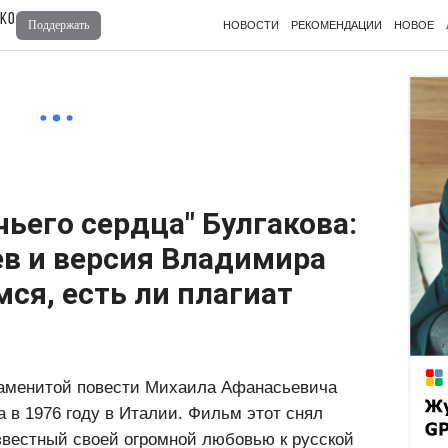
ько
Поддержать
НОВОСТИ
РЕКОМЕНДАЦИИ
НОВОЕ
Войдите
для комментирования
чьего сердца" Булгакова:
ев и версия Владимира
мся, есть ли плагиат
наменитой повести Михаила Афанасьевича
 в 1976 году в Италии. Фильм этот снял