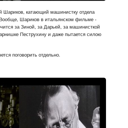
ый Шариков, катающий машинистку отдела
 Вообще, Шариков в итальянском фильме -
чится за Зиной, за Дарьей, за машинисткой
парнишке Пеструхину и даже пытается силою
ется поговорить отдельно.