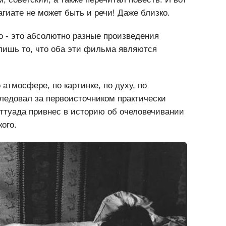
 советский, а также перечитал повесть. И вот
агиате не может быть и речи! Даже близко.
 - это абсолютно разные произведения
лишь то, что оба эти фильма являются
атмосфере, по картинке, по духу, по
ледовал за первоисточником практически
аттуада привнес в историю об очеловечивании
ого.