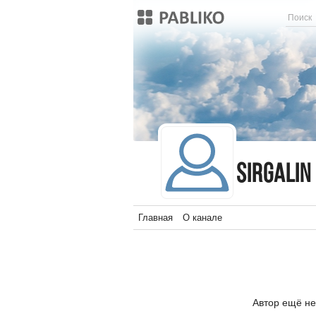
sirgalin
sirgalin
Главная
О канале
Автор ещё не