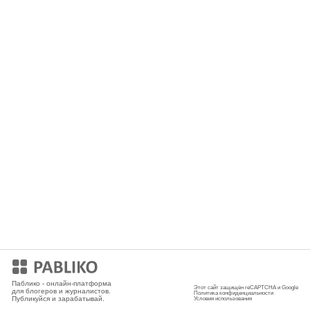
Мобильное приложение
Паблико - онлайн-платформа
Этот сайт защищён reCAPTCHA и Google
для блогеров и журналистов.
Политика конфиденциальности
Публикуйся и зарабатывай.
Условия использования