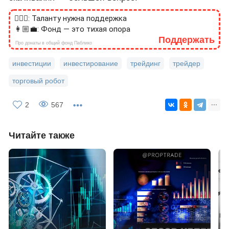
🙎🏻‍♂️: Таланту нужна поддержка
👩🏼‍💼: Фонд — это тихая опора
Поддержать
Про донаты в общий фонд Паблико
инвестиции
инвестирование
трейдинг
трейдер
торговый робот
2
567
Читайте также