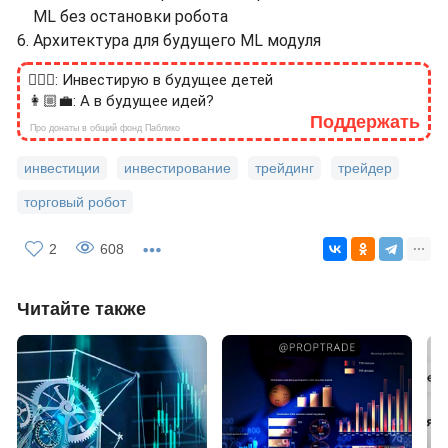
ML без остановки робота
Архитектура для будущего ML модуля
🙎🏻‍♂️: Инвестирую в будущее детей
👩🏼‍💼: А в будущее идей?
Поддержать
Про донаты в общий фонд Паблико
инвестиции
инвестирование
трейдинг
трейдер
торговый робот
2
608
Читайте также