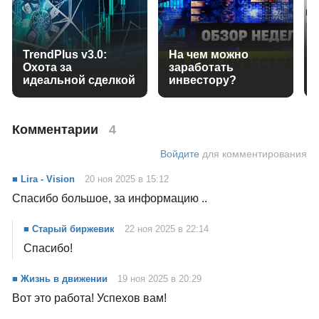
TrendPlus v3.0:
На чем можно
Охота за
заработать
идеальной сделкой
инвестору?
Комментарии
4
Войдите
для комментирования
■ Lira - Vision
20 ноя 2025 в 15:12
Спасибо большое, за информацию ..
■ Старый биржевик
22 ноя 2025 в 22:14
Спасибо!
■ Жизнь в движении
19 ноя 2025 в 20:29
Вот это работа! Успехов вам!