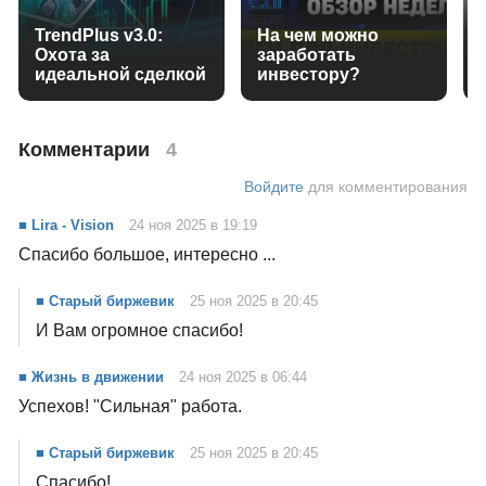
TrendPlus v3.0:
На чем можно
Охота за
заработать
идеальной сделкой
инвестору?
Комментарии
4
Войдите
для комментирования
■ Lira - Vision
24 ноя 2025 в 19:19
Спасибо большое, интересно ...
■ Старый биржевик
25 ноя 2025 в 20:45
И Вам огромное спасибо!
■ Жизнь в движении
24 ноя 2025 в 06:44
Успехов! "Сильная" работа.
■ Старый биржевик
25 ноя 2025 в 20:45
Спасибо!