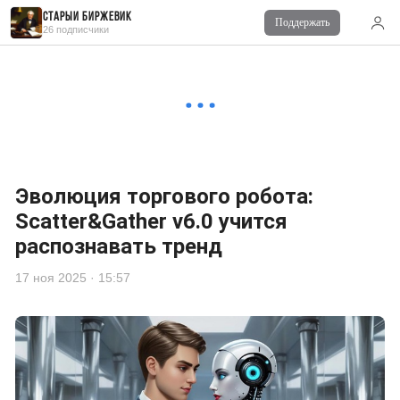
Старый биржевик
Поддержать
26 подписчики
■ Lira - Vision
17 ноя 2025 в 11:38
Добрый привет ...
■ Старый биржевик
17 ноя 2025 в 16:05
И Вам привет!
Эволюция торгового робота:
Scatter&Gather v6.0 учится
распознавать тренд
17 ноя 2025 · 15:57