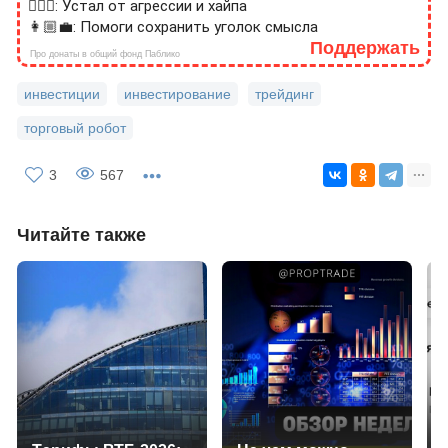
🙎🏻‍♂️: Устал от агрессии и хайпа
👩🏼‍💼: Помоги сохранить уголок смысла
Поддержать
Про донаты в общий фонд Паблико
инвестиции
инвестирование
трейдинг
торговый робот
3
567
Читайте также