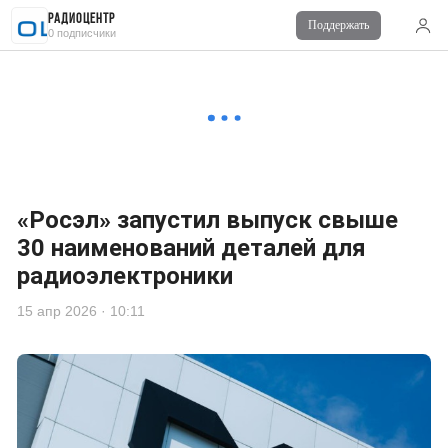
Радиоцентр
Поддержать
Читайте также
0 подписчики
Комментарии
0
Войдите
для комментирования
«Росэл» запустил выпуск свыше
30 наименований деталей для
радиоэлектроники
15 апр 2026 · 10:11