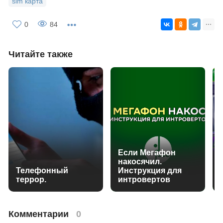
sim карта
0
84
Читайте также
Если Мегафон
накосячил.
Телефонный
Инструкция для
террор.
интровертов
Комментарии
0