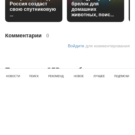
Россия создаст
брелок для
свою спутниковую
домашних
...
животных, поис...
Комментарии
0
Войдите
для комментирования
Технология SFR в мобильных
НОВОСТИ
ПОИСК
РЕКОМЕНД.
НОВОЕ
ЛУЧШЕЕ
ПОДПИСКИ
ретрансляторах: Революция в
профессиональной и коммерческой
радиосвязи.
22 апр 2026 · 14:49