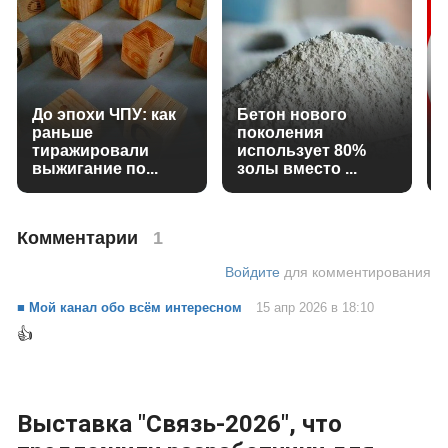
До эпохи ЧПУ: как
Бетон нового
раньше
поколения
тиражировали
использует 80%
выжигание по...
золы вместо ...
Комментарии
1
Войдите
для комментирования
■ Мой канал обо всём интересном
15 апр 2026 в 18:10
👍
Выставка "Связь-2026", что