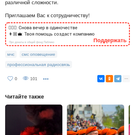
различной сложности.
Приглашаем Вас к сотрудничеству!
🙎🏻‍♂️: Снова вечер в одиночестве
👩🏼‍💼: Твоя помощь создаст компанию
Поддержать
Про донаты в общий фонд Паблико
мчс
смс оповещение
профессиональная радиосвязь
0
101
Читайте также