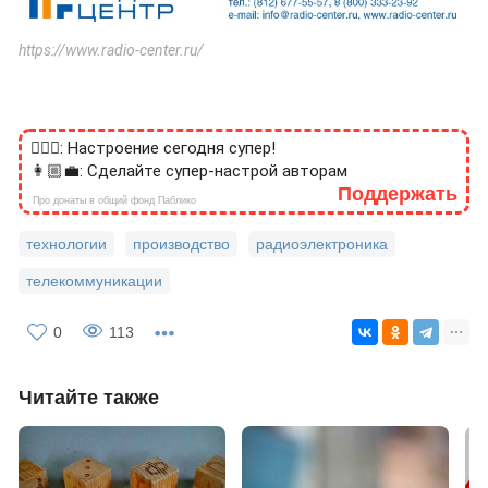
https://www.radio-center.ru/
🙎🏻‍♂️: Настроение сегодня супер!
👩🏼‍💼: Сделайте супер-настрой авторам
Поддержать
Про донаты в общий фонд Паблико
технологии
производство
радиоэлектроника
телекоммуникации
0
113
Читайте также