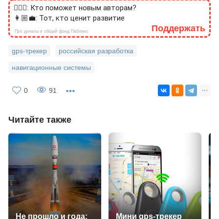
🙎🏻‍♂️: Кто поможет новым авторам?
👩🏼‍💼: Тот, кто ценит развитие
Поддержать
Про донаты в общий фонд Паблико
gps-трекер
российская разработка
навигационные системы
0
91
Читайте также
Не прошло и года:
Мини gps-трекер