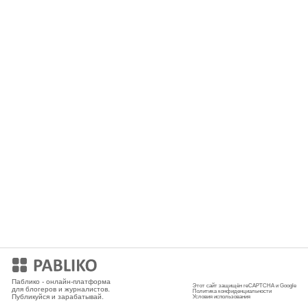
Мобильное приложение
Паблико - онлайн-платформа
Этот сайт защищён reCAPTCHA и Google
для блогеров и журналистов.
Политика конфиденциальности
Публикуйся и зарабатывай.
Условия использования