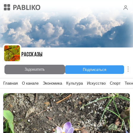
Рассказы
Рассказы
Задонатить
Подписаться
Главная
О канале
Экономика
Культура
Искусство
Спорт
Техн