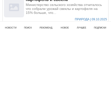
Министерство сельского хозяйства отчиталось
что собрали урожай свеклы и картофеля на
15% больше, что...
ПРИРОДА | 09.10.2025
НОВОСТИ
ПОИСК
РЕКОМЕНД.
НОВОЕ
ЛУЧШЕЕ
ПОДПИСКИ
Фестиваль "Золотая осень"
В Москве проходит фестиваль под названием
«Золотая осень». Осень действительно в эту
пору золотая. Л...
ПРИРОДА | 08.10.2025
Осенние мысли
Унылая пора! Очей очарованье! Приятна мне
твоя прощальная краса — Люблю я пышное
природы увяданье,...
ПРИРОДА | 07.10.2025
130-летие со дня рождения Сергея
Есенина
Вчера состоялся большой концерт по
телевизору посвященный 130-летию со дня
рождения нашего русского...