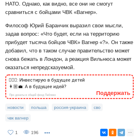
НАТО. Однако, как видно, все они не смогут
сравниться с бойцами ЧВК «Вагнер».
Философ Юрий Баранчик выразил свои мысли,
задав вопрос: «Что будет, если на территорию
прибудет тысяча бойцов ЧВК» Вагнер «?». Он также
добавил, что в таком случае правительство может
снова бежать в Лондон, а реакция Вильнюса может
оказаться непредсказуемой.
🙎🏻‍♂️: Инвестирую в будущее детей
👩🏼‍💼: А в будущее идей?
Поддержать
Про донаты в общий фонд Паблико
новости
польша
россия-украина
сво
чвк вагнер
1
196