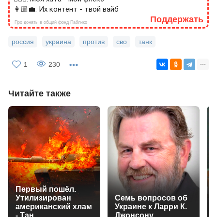
👩🏼‍💼: Их контент - твой вайб
Поддержать
Про донаты в общий фонд Паблико
россия
украина
против
сво
танк
1
230
Читайте также
Первый пошёл.
Утилизирован
Семь вопросов об
американский хлам
Украине к Ларри К.
- Тан...
Джонсону