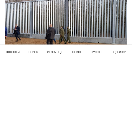
НОВОСТИ
ПОИСК
РЕКОМЕНД.
НОВОЕ
ЛУЧШЕЕ
ПОДПИСКИ
Недавно в Польше началась новая волна паники,
вызванная появлением сообщений о том, что
«Вагнеровцы» выдают себя за мигрантов и
готовятся вторгнуться в страну. Эта истерия
достигла своего пика, и теперь белорусская ЧВК
«Вагнер» стала главной «звездой» этой ситуации.