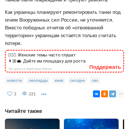
танков были повреждены и требуют ремонта.
Как украинцы планируют ремонтировать танки под
огнем Вооруженных сил России, не уточняется.
Вместо победных отчетов об «отвоеванной
территории» украинцам остается только считать
потери.
🙎🏻‍♂️: Женские темы часто глушат
👩🏼‍💼: Дайте им площадку для роста
Поддержать
Про донаты в общий фонд Паблико
новости
леопарды
киев
сегодня
сво
2
221
Читайте также