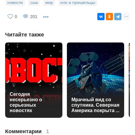
новости
сша
мир
нло и пришельцы
0
201
Читайте также
Сегодня
несерьезно о
Мрачный вид со
серьезных
спутника. Северная
новостях
Америка покрыта ...
Комментарии
1