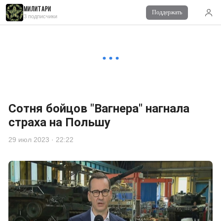
Милитари
Поддержать
Читайте также
3 подписчики
Комментарии
0
Войдите
для комментирования
Сотня бойцов "Вагнера" нагнала
страха на Польшу
29 июл 2023 · 22:22