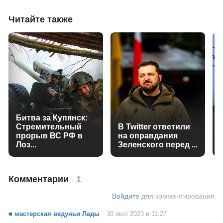
Читайте также
Битва за Купянск:
Стремительный
В Twitter ответили
прорыв ВС РФ в
на оправдания
Лоз...
Зеленского перед ...
Комментарии
1
Войдите
для комментирования
■ мастерская ведуньи Лады
30 июл 2023 в 11:27