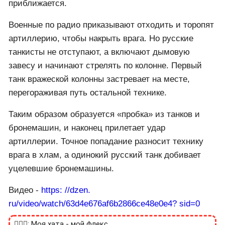
приближается.
Военные по радио приказывают отходить и торопят
артиллерию, чтобы накрыть врага. Но русские
танкисты не отступают, а включают дымовую
завесу и начинают стрелять по колонне. Первый
танк вражеской колонны застревает на месте,
перегораживая путь остальной технике.
Таким образом образуется «пробка» из танков и
бронемашин, и наконец прилетает удар
артиллерии. Точное попадание разносит технику
врага в хлам, а одинокий русский танк добивает
уцелевшие бронемашины.
Видео -
https: //dzen.
ru/video/watch/63d4e676af6b2866ce48e0e4? sid=0
🙎🏻‍♂️: Моя хата - мой флекс