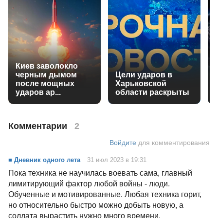
Киев заволокло
черным дымом
Цели ударов в
после мощных
Харьковской
ударов ар...
области раскрыты
Комментарии
2
Войдите
для комментирования
■ Дневник одного лета
31 июл 2023 в 19:31
Пока техника не научилась воевать сама, главный
лимитирующий фактор любой войны - люди.
Обученные и мотивированные. Любая техника горит,
но относительно быстро можно добыть новую, а
солдата вырастить нужно много времени.