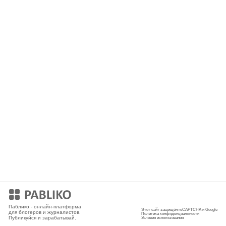
Мобильное приложение
Паблико - онлайн-платформа
Этот сайт защищён reCAPTCHA и Google
для блогеров и журналистов.
Политика конфиденциальности
Публикуйся и зарабатывай.
Условия использования