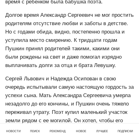
время с ребенком была бабушка поэта.
Долгое время Александр Сергеевич не мог простить
родителям отсутствие любви и заботы в детстве.
Но с годами обида, видно, постепенно прошла и
уступила место смирению. К тридцати годам
Пушкин принял родителей такими, какими они
были рождены на свет и даже помогал изрядно
выплачивать долги за отца и брата Левушку.
Сергей Львович и Надежда Осипован в свою
очередь испытывали самую настоящую гордость за
успехи сына. Мать Александра Сергеевича умерла
незадолго до его кончины, и Пушкин очень тяжело
переживал утрату. Поэт купил маленький участок
земли рядом с ее могилой. Он хотел, чтобы его
похоронили вместе с родительницей.
НОВОСТИ
ПОИСК
РЕКОМЕНД.
НОВОЕ
ЛУЧШЕЕ
ПОДПИСКИ