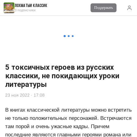
Лохматый Классик
Поддержать
Читайте также
3 подписчики
Комментарии
0
Войдите
для комментирования
5 токсичных героев из русских
классики, не покидающих уроки
литературы
23 ноя 2022 · 17:08
В книгах классической литературы можно встретить
не только положительных персонажей. Встречаются
там порой и очень ужасные кадры. Причем
последние являются главными героями романа или