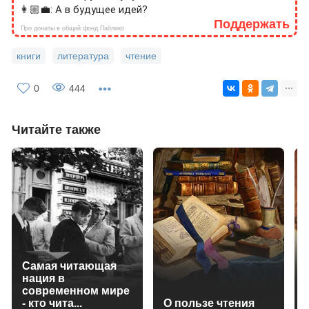
👩🏼‍💼: А в будущее идей?
Поддержать
Про донаты в общий фонд Паблико
книги
литература
чтение
0
444
Читайте также
Самая читающая
нация в
современном мире
- кто чита...
О пользе чтения