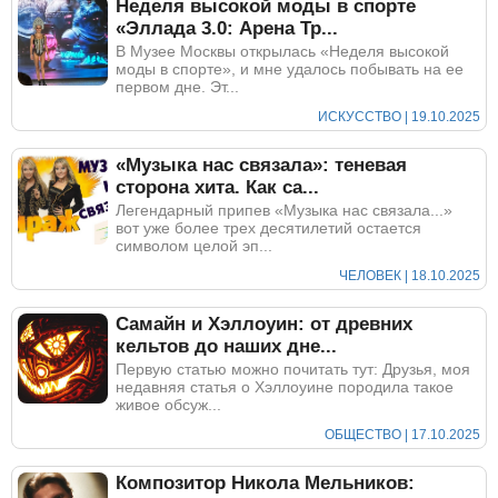
Неделя высокой моды в спорте
«Эллада 3.0: Арена Тр...
В Музее Москвы открылась «Неделя высокой
моды в спорте», и мне удалось побывать на ее
первом дне. Эт...
ИСКУССТВО | 19.10.2025
«Музыка нас связала»: теневая
сторона хита. Как са...
Легендарный припев «Музыка нас связала...»
вот уже более трех десятилетий остается
символом целой эп...
ЧЕЛОВЕК | 18.10.2025
Самайн и Хэллоуин: от древних
кельтов до наших дне...
Первую статью можно почитать тут: Друзья, моя
недавняя статья о Хэллоуине породила такое
живое обсуж...
ОБЩЕСТВО | 17.10.2025
Композитор Никола Мельников: