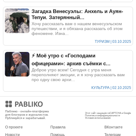
Загадка Венесуэлы: Анхель и Ауян-
Тепуи. Затерянный...
Хочу рассказать вам о нашем венесуэльском
путешествии, и я обязана рассказать об этом
феномене. Изна...
ТУРИЗМ | 03.10.2025
⚡ Моё утро с «Господами
офицерами»: архив съёмки с...
Доброе утро всем! Сегодня с утра меня
переполняют эмоции, и я хочу рассказать вам
про одну свою архи...
КУЛЬТУРА | 02.10.2025
Мобильное приложение
Паблико - онлайн-платформа
Этот сайт защищён reCAPTCHA и Google
для блогеров и журналистов.
Политика конфиденциальности
Публикуйся и зарабатывай.
Условия использования
О проекте
Правила
ВКонтакте
Новости
Помощь
Телеграм