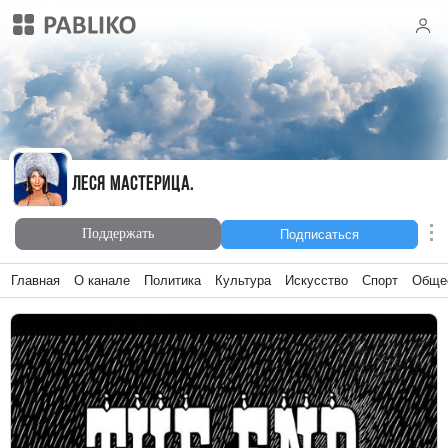
Леся Мастерица.
Леся Мастерица.
Поддержать
Подписаться
Главная
О канале
Политика
Культура
Искусство
Спорт
Обще