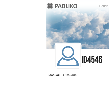
id4546
id4546
Главная
О канале