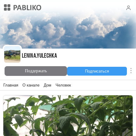
lenina.yulechka
lenina.yulechka
Поддержать
Подписаться
Главная
О канале
Дом
Человек