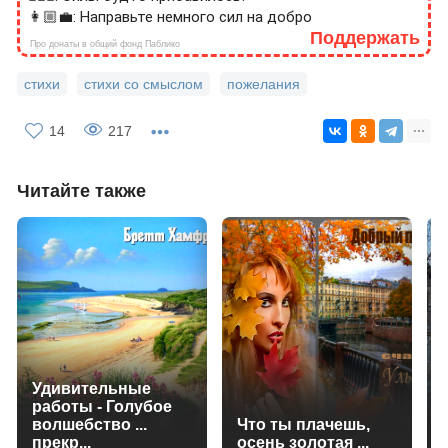
👩🏼‍💼: Направьте немного сил на добро
Поддержать
Про донаты в общий фонд Паблико
стихи
стихи со смыслом
пожелания
14
217
Читайте также
Удивительные
работы - Голубое
волшебство ...
Что ты плачешь,
прекр...
осень золотая ...