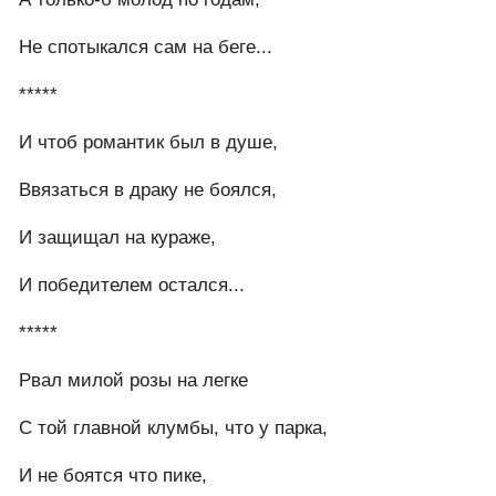
А только-б молод по годам,
Не спотыкался сам на беге...
*****
И чтоб романтик был в душе,
Ввязаться в драку не боялся,
И защищал на кураже,
И победителем остался...
*****
Рвал милой розы на легке
С той главной клумбы, что у парка,
И не боятся что пике,