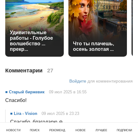
Удивительные
работы - Голубое
волшебство ...
Что ты плачешь,
прекр...
осень золотая ...
Комментарии
27
Войдите
для комментирования
■ Старый биржевик
09 июл 2025 в 16:55
Спасибо!
■ Lira - Vision
09 июл 2025 в 23:23
Спасибо, благодарю 🙏
НОВОСТИ
ПОИСК
РЕКОМЕНД.
НОВОЕ
ЛУЧШЕЕ
ПОДПИСКИ
■ Путешествуя рядом
06 июл 2025 в 11:14