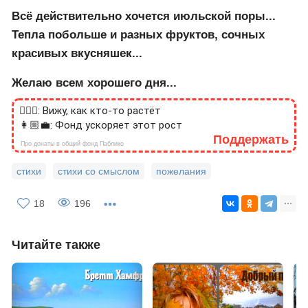
Всё действительно хочется июльской поры...
Тепла побольше и разных фруктов, сочных
красивых вкусняшек...
Желаю всем хорошего дня...
🙎🏻‍♂️: Вижу, как кто-то растёт
👩🏼‍💼: Фонд ускоряет этот рост
Поддержать
Про донаты в общий фонд Паблико
стихи
стихи со смыслом
пожелания
18
196
Читайте также