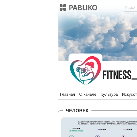
fitness_guru
fitness
Главная
О канале
Культура
Искусст
ЧЕЛОВЕК