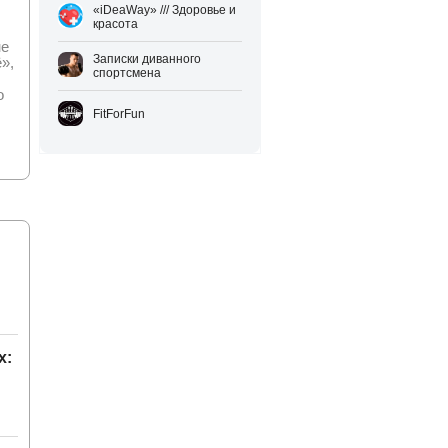
«iDeaWay» /// Здоровье и
красота
не
Записки диванного
»,
спортсмена
о
FitForFun
х: