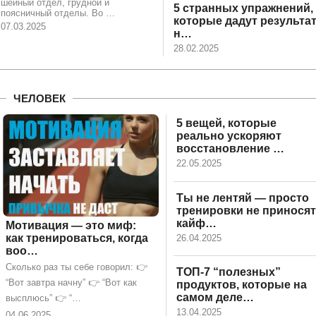
шейный отдел, грудной и
5 странных упражнений,
поясничный отделы. Во …
которые дадут результа
07.03.2025
н…
28.02.2025
ЧЕЛОВЕК
5 вещей, которые
реально ускоряют
восстановление …
22.05.2025
Ты не лентяй — просто
тренировки не приносят
кайф…
Мотивация — это миф:
как тренироваться, когда
26.04.2025
воо…
Сколько раз ты себе говорил: 👉
ТОП-7 “полезных”
“Вот завтра начну” 👉 “Вот как
продуктов, которые на
самом деле…
высплюсь” 👉 “…
13.04.2025
04.06.2025