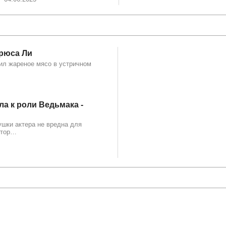
рюса Ли
л жареное мясо в устричном
ла к роли Ведьмака -
ушки актера не вредна для
втор…