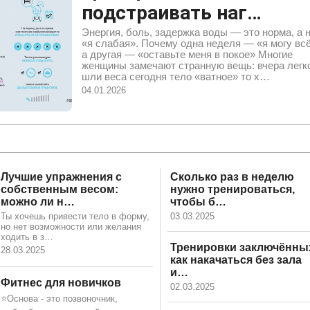
подстраивать наг…
Энергия, боль, задержка воды — это норма, а 
«я слабая». Почему одна неделя — «я могу всё
а другая — «оставьте меня в покое» Многие
женщины замечают странную вещь: вчера легк
шли веса сегодня тело «ватное» то х…
04.01.2026
Лучшие упражнения с
Сколько раз в неделю
собственным весом:
нужно тренироваться,
можно ли н…
чтобы б…
Ты хочешь привести тело в форму,
03.03.2025
но нет возможности или желания
ходить в з…
Тренировки заключённы
28.03.2025
как накачаться без зала
и…
Фитнес для новичков
02.03.2025
⭐️Основа - это позвоночник,