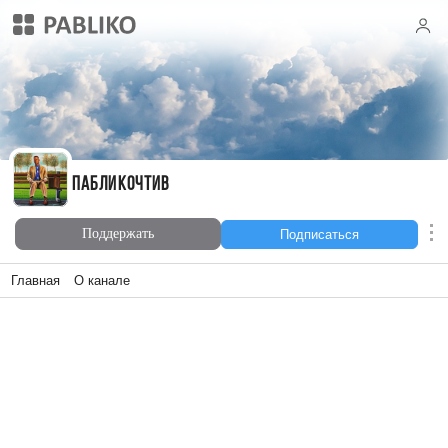
Пабликочтив
Пабликочтив
Поддержать
Подписаться
Главная
О канале