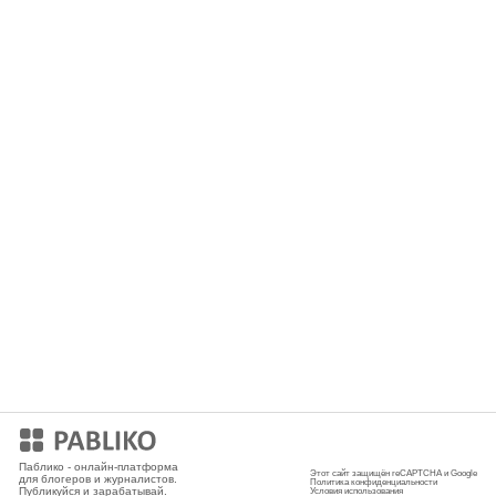
Мобильное приложение
Паблико - онлайн-платформа
Этот сайт защищён reCAPTCHA и Google
для блогеров и журналистов.
Политика конфиденциальности
Публикуйся и зарабатывай.
Условия использования